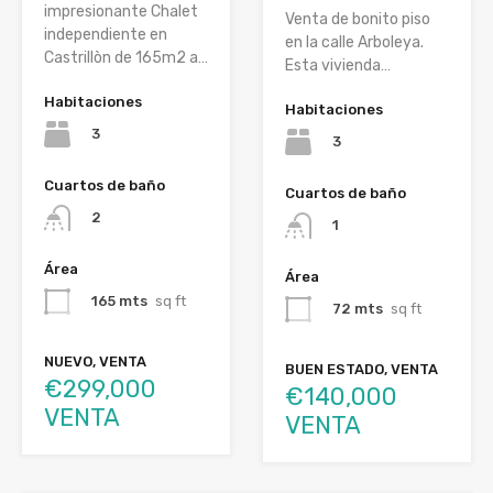
impresionante Chalet
Venta de bonito piso
independiente en
en la calle Arboleya.
Castrillòn de 165m2 a…
Esta vivienda…
Habitaciones
Habitaciones
3
3
Cuartos de baño
Cuartos de baño
2
1
Área
Área
165 mts
sq ft
72 mts
sq ft
NUEVO, VENTA
BUEN ESTADO, VENTA
€299,000
€140,000
VENTA
VENTA