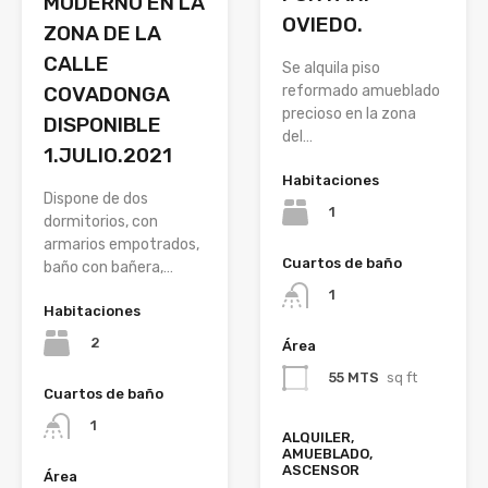
MODERNO EN LA
OVIEDO.
ZONA DE LA
CALLE
Se alquila piso
COVADONGA
reformado amueblado
precioso en la zona
DISPONIBLE
del…
1.JULIO.2021
Habitaciones
Dispone de dos
1
dormitorios, con
armarios empotrados,
Cuartos de baño
baño con bañera,…
1
Habitaciones
2
Área
55 MTS
sq ft
Cuartos de baño
1
ALQUILER,
AMUEBLADO,
ASCENSOR
Área