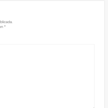
blicada.
con
*