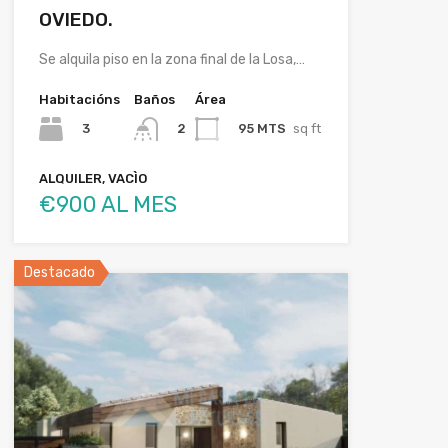
OVIEDO.
Se alquila piso en la zona final de la Losa,…
Habitacións
Baños
Área
3
95 MTS
sq ft
2
ALQUILER, VACÌO
€900 AL MES
Destacado