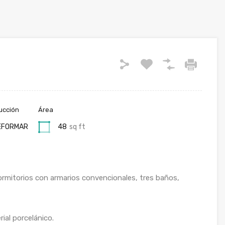
ucción
Área
EFORMAR
48
sq ft
dormitorios con armarios convencionales, tres baños,
ial porcelánico.