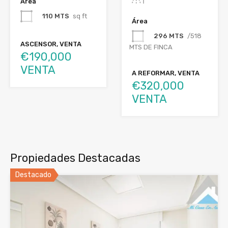
Área
110 MTS
sq ft
Área
296 MTS
/518
ASCENSOR, VENTA
MTS DE FINCA
€190,000
VENTA
A REFORMAR, VENTA
€320,000
VENTA
Propiedades Destacadas
Destacado