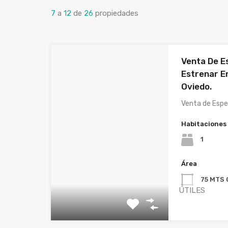
7
a
12
de
26
propiedades
Venta De E
Estrenar En
Oviedo.
Venta de Esp
Habitaciones
1
Área
75 MTS
ÚTILES