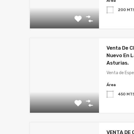
Área
200 MT
Venta De C
Nuevo En L
Asturias.
Venta de Espe
Área
450 MT
VENTA DE 