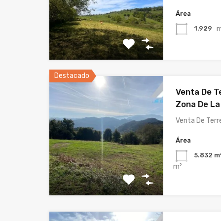
Área
m
1.929
Destacado
Venta De Te
Zona De La
Venta De Terr
Área
5.832 m
m²