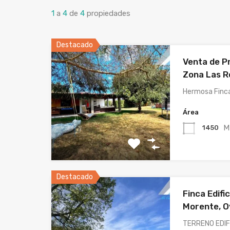
1
a
4
de
4
propiedades
Destacado
Venta de Pr
Zona Las R
Hermosa Finca
Área
M
1450
Destacado
Finca Edifi
Morente, Ov
TERRENO EDIF