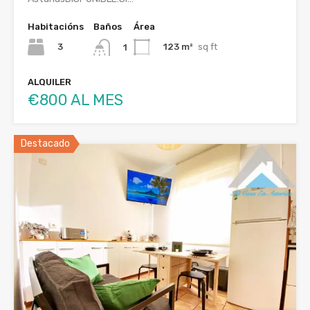
Habitacións
Baños
Área
3
123 m²
sq ft
1
ALQUILER
€800 AL MES
Destacado