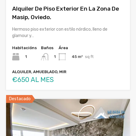
Alquiler De Piso Exterior En La Zona De
Masip, Oviedo.
Hermoso piso exterior con estilo nórdico, lleno de
glamour y…
Habitacións
Baños
Área
1
45 m²
sq ft
1
ALQUILER, AMUEBLADO, MIR
€650 AL MES
Destacado