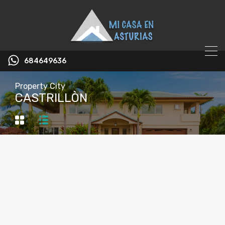
684649636
Property City
CASTRILLÒN