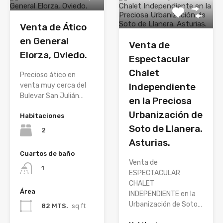
Venta de Ático
en General
Venta de
Elorza, Oviedo.
Espectacular
Chalet
Precioso ático en
venta muy cerca del
Independiente
Bulevar San Julián…
en la Preciosa
Urbanización de
Habitaciones
Soto de Llanera.
2
Asturias.
Cuartos de baño
Venta de
1
ESPECTACULAR
CHALET
Área
INDEPENDIENTE en la
Urbanización de Soto…
82 MTS.
sq ft