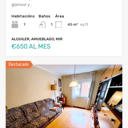
glamour y…
Habitacións
Baños
Área
1
45 m²
sq ft
1
ALQUILER, AMUEBLADO, MIR
€650 AL MES
Destacado