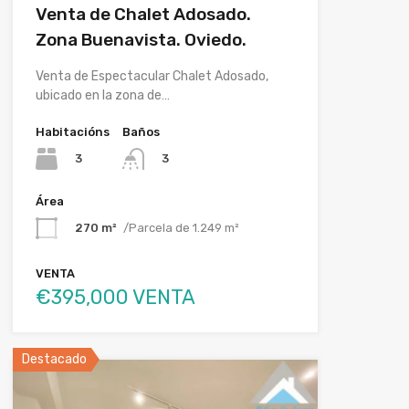
Venta de Chalet Adosado.
Zona Buenavista. Oviedo.
Venta de Espectacular Chalet Adosado,
ubicado en la zona de…
Habitacións
Baños
3
3
Área
270 m²
/Parcela de 1.249 m²
VENTA
€395,000 VENTA
Destacado