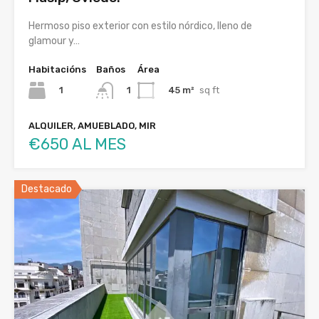
Hermoso piso exterior con estilo nórdico, lleno de
glamour y…
Habitacións
Baños
Área
1
45 m²
sq ft
1
ALQUILER, AMUEBLADO, MIR
€650 AL MES
Destacado