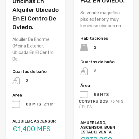
PAZ EN OVIEDO.
Oficinas En
Alquiler Ubicado
Se vende magnífico
En El Centro De
piso exterior y muy
luminoso ubicado en…
Oviedo.
Habitaciones
Alquiler De Enorme
Oficina Exterior,
2
Ubicada En El Centro
De…
Cuartos de baño
2
Cuartos de baño
2
Área
83 MTS
Área
CONSTRUÍDOS
73 MTS
80 MTS
211 m²
ÚTILES
ALQUILER, ASCENSOR
AMUEBLADO,
€1,400 MES
ASCENSOR, BUEN
ESTADO, VENTA