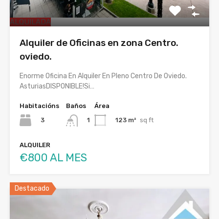
ALQUILADA
Alquiler de Oficinas en zona Centro.
oviedo.
Enorme Oficina En Alquiler En Pleno Centro De Oviedo.
AsturiasDISPONIBLE!Si…
Habitacións
Baños
Área
3
123 m²
sq ft
1
ALQUILER
€800 AL MES
Destacado